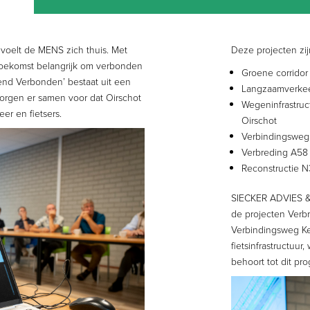
voelt de MENS zich thuis. Met
Deze projecten zij
 toekomst belangrijk om verbonden
Groene corridor
vend Verbonden’ bestaat uit een
Langzaamverkee
zorgen er samen voor dat Oirschot
Wegeninfrastru
er en fietsers.
Oirschot
Verbindingsweg
Verbreding A58
Reconstructie 
SIECKER ADVIES &
de projecten Verb
Verbindingsweg K
fietsinfrastructuu
behoort tot dit pr