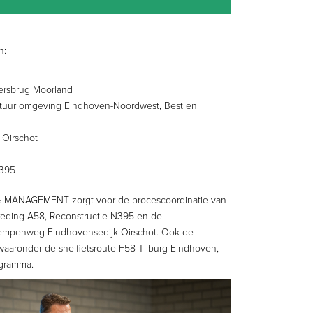
n:
rsbrug Moorland
ctuur omgeving Eindhoven-Noordwest, Best en
 Oirschot
N395
 MANAGEMENT zorgt voor de procescoördinatie van
reding A58, Reconstructie N395 en de
empenweg-Eindhovensedijk Oirschot. Ook de
r, waaronder de snelfietsroute F58 Tilburg-Eindhoven,
ogramma.